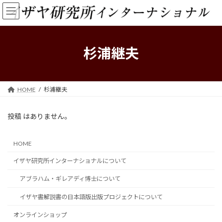
コ
ナ
ン
ビ
テ
ゲ
ン
ー
ツ
シ
杉浦継夫
へ
ョ
ス
ン
キ
に
ッ
移
HOME
杉浦継夫
プ
動
投稿 はありません。
HOME
イザヤ研究所インターナショナルについて
アブラハム・ギレアディ博士について
イザヤ書解説書の日本語版出版プロジェクトについて
オンラインショップ